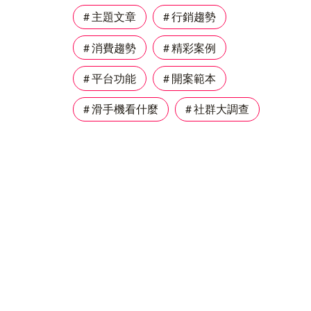
# 主題文章
# 行銷趨勢
# 消費趨勢
# 精彩案例
# 平台功能
# 開案範本
# 滑手機看什麼
# 社群大調查