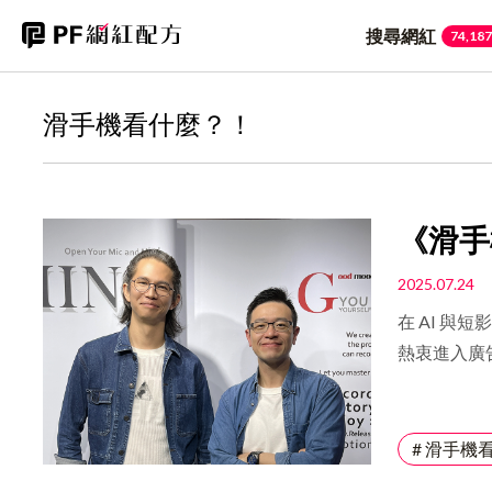
搜尋網紅
74,187
滑手機看什麼？！
《滑手
wa 
2025.07.24
在 AI 
熱衷進入廣
都在重寫遊
院」院長—
頻道的「廣告
# 滑手機
目中，分享