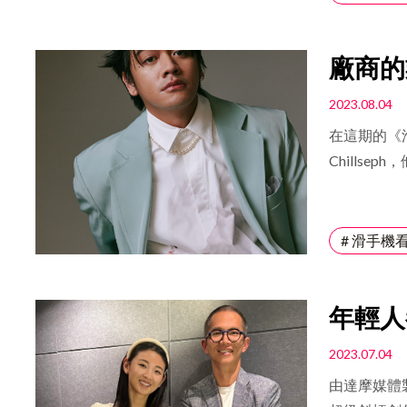
藝作品，陳
牌的價值觀
廠商的
重要性。 
喜劇演
一定的堅持
2023.08.04
艾琳對此的
在這期的《
滴滴都要展
Chills
取捨。「保
壓的方法是
捨與選擇，
然這些人吵
些業配、是
員，大抵上
# 滑手機
基準，她總
男人，完全
自己，作為
而言，看到
的那幾雙手
年輕人
自己很緊張
過演藝圈及
作為一個創作
y Ch
在提醒自己
2023.07.04
創作的靈感
面聲音影響
由達摩媒體
自己是處於
有幫助，能