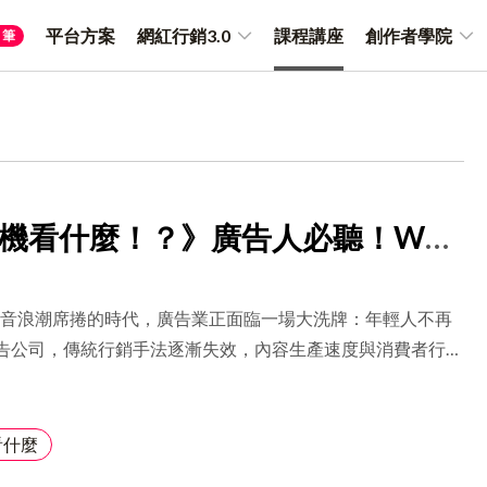
平台方案
網紅行銷3.0
課程講座
創作者學院
筆
選擇公司產業別
標題文字
您好！
内容内容内容内容内容内容内内容内容内容内容内容内容内
請選擇您的公司產業別
内容内容内容内容内容内容内内容内容内容内容内容内容内
以利我們提供給您更好的服務與協助
機看什麼！？》廣告人必聽！Wa
請選擇
取消
確定
院長談短影音、AI 與品牌長紅秘訣
與短影音浪潮席捲的時代，廣告業正面臨一場大洗牌：年輕人不再
送出
告公司，傳統行銷手法逐漸失效，內容生產速度與消費者行為
戲規則。 在這樣的變動之中，我們邀請到 「廣告樂血研究
—娃娃，一位擁有 20 年廣告經驗、同時經營多達八個自媒體
圈行走百科」，在《滑手機看什麼！？》Podcast 上下集節
看什麼
她如何用創意、洞察與熱血，為品牌與創作者找出最適合的出