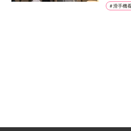
《心中住著
# 滑手機
KOL甚至