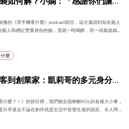
襲如何解？小嫻：「感謝你們讓我
常美味的食材，如果處理不當甚至可能致命。他喜歡挑選這樣
己有多好！」
為這樣的狀態其實與他想要探討社群的概念有關。「不會像上
OD》一樣，想要探索料理的極限，但有時忽略了品嘗者是否
製播的《滑手機看什麼》podcast節目，這次邀請到知名藝人
的料理。」不過這不代表他認為《乾GOD》不是一到好菜，
有藝人和網紅雙重身份的她，竟因一時喝醉，而一頭栽進鐵人
言每個作品都代表自己的那個階段，去年的專場完整展現了他
選擇落腳恆春，是為了擺脫焦慮生活？體驗打工，動作太慢被
，他當時只是想辦一場有趣的派對，讓觀眾以一種沉浸式的方
卻感到無比開心？千萬別錯過療癒系恆春女神小嫻的人生新篇
表演，《乾GOD》對他來說是依然是一個很好的經驗。 雖然
看什麼
這樣的計劃，但未來可能會再次嘗試這種形式，或許等他更成
知道如何實現這樣的專場。但《河豚》跟社群到底是甚麼關
瑟夫會端出什麼樣的素材，就要大家進場自己去體會感受啦。
客到創業家：凱莉哥的多元身分，
牌的契機竟是因為自私鬼心態？
看什麼？！》的節目裡，我們能全面瞭解KOL的各種大小事，
度分享過去不論在創作或是生活中曾發生過的搞笑、令人啼笑
荒謬的經驗談。 這次邀請到具有多重身分的人物—凱莉哥，她
L、創業家，也是一位作家。凱莉哥最近出版一本新書，名為