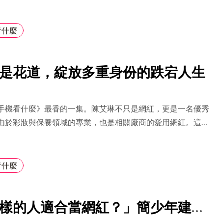
racy，從她跨足六大產業、三階轉職、疫情寫書的真實經歷，分
領導 的心法與實戰技巧。 你將聽到：領導的誤區、溝通盲點、
及如何讓 70 分的員工完成 90 分的任務。
看什麼
是花道，綻放多重身份的跌宕人生
手機看什麼》最香的一集。陳艾琳不只是網紅，更是一名優秀
由於彩妝與保養領域的專業，也是相關廠商的愛用網紅。這集
什麼》她將分享如何在花店事業中嶄露頭角，同時兼顧個人品
的花藝才華與KOL身份結合，為品牌推廣帶來新意。請大家一
琳的分享，揭開她多重身份背後的精彩故事！ 比起斜槓，找
看什麼
的生活方式更重要陳艾琳的《浪花》品牌事業有成，除了花藝
好，更與品牌推出聯名商品，並在去年9月創辦了一所花藝學
樣的人適合當網紅？」簡少年建
齊學」。今日這家學校即將滿一年，也正在募資，準備在
好學校推出了線上花藝課程。 《浪花》已經是非常成熟的花藝品