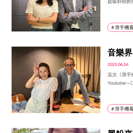
超級斜槓創作
「也可能是我
艾琳認為其
營著自己的Yo
目，喬瑟夫
們一直在那
她更開了一
他的創作過
脾氣差的人
# 滑手機
們還討論了業
題，陳艾琳
況，但有一個
的，但要用
的業配，他
時，情緒並
音樂界
的廣告。最
臨危機為例
場專場—《
愛挑戰
2023.06.26
在這段訪談
GOD》，C
本人都充滿
這次《滑手
純粹的喜劇
都是含金量
Youtub
來賓或暖場的
認為他們非
測試成分，
獲得超高人
期令他覺得
# 滑手機
軍裝外套，
喬瑟夫笑著
有測試的成