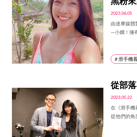
黑粉來
料理但又非
知道自
的素材，因
2023.06.05
一場《乾G
由達摩媒體
能夠跟上他
—小嫻！擁
對喬瑟夫而
三項運動？
那時的自我
客人嫌棄，
式參與喜劇
章！
# 滑手機
今年他沒有
熟了，就更
聯，以及喬
從部落
創立品
2023.05.22
在《滑手機
從他們的角
皆非、甚至
不僅是KO