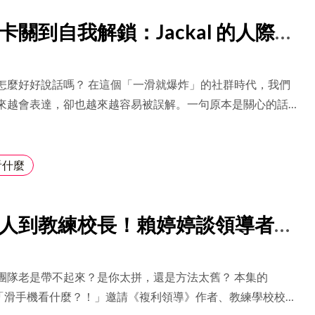
卡關到自我解鎖：Jackal 的人際練
作轉捩點
怎麼好好說話嗎？ 在這個「一滑就爆炸」的社群時代，我們
來越會表達，卻也越來越容易被誤解。一句原本是關心的話，
對方眼中的攻擊？一段只是想釐清的對話，為什麼最後變成彼
的導火線？ 在這集《滑手機看什麼！？》，我們邀請到溝通
kal，聊聊溝通背後真正的痛點：當語氣、情緒、價值觀交錯混雜
看什麼
清自己，也真正理解別人。
人到教練校長！賴婷婷談領導者的
察與「總結式」成長法
團隊老是帶不起來？是你太拼，還是方法太舊？ 本集的
ST「滑手機看什麼？！」邀請《複利領導》作者、教練學校校長