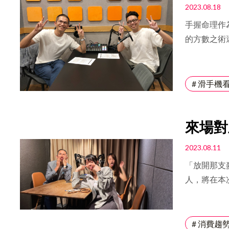
議：適
2023.08.18
牌，提供多
手握命理作
費者通過官
的方數之術
任花藝師和
「算命師也
多重身份和
他的格局以
展容易失去
將證明佛陀
# 滑手機
斷的嘗試中
命感，但回
陳艾琳進一步
來場對
牌推廣和K
這種身份結
到血流
2023.08.11
身份的挑戰
「放開那支
「潔癖」的
人，將在本
十分要求，
常忍辱負重的
到「美感」
好好訪(ㄅㄠ
始，一點一
流成河我是
# 消費趨
很快改變，