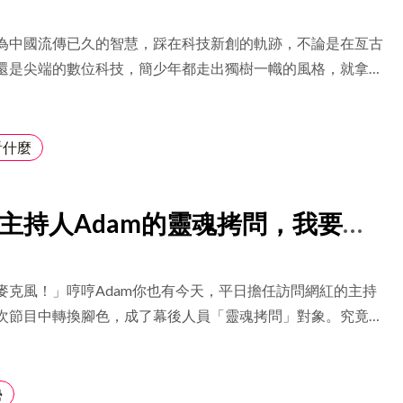
應變化，抓住機會
項服務包括婚禮佈置、記者會品牌佈置以及日常花卉用途，消
為中國流傳已久的智慧，踩在科技新創的軌跡，不論是在亙古
方網站和Line帳號，就可以隨時訂購花束並送至指定地點。兼
還是尖端的數位科技，簡少年都走出獨樹一幟的風格，就拿
KOL的陳艾琳坦言道：斜槓趨勢讓現代社會的每個人需要兼顧
會被AI取代嗎？」這題來說，從簡少年的回答完全可以感受到
領域，其實專注於單一事物可能會有更好的效果，畢竟分散發
及核心理念，簡少年說：「我巴不得AI明天就取代我，因為這
專精，但斜槓趨勢，能讓人們不再被單一身分綑綁，可以在不
的命運論點正確。」
看什麼
找到自己最舒服的生活方式。雖然自己對KOL的身分也很有使
顧自己的多重身分，陳艾琳最開心的還是成為一名花藝師。
分享了她Jo Malone品牌的創作心得，她成功結合花藝、品
主持人Adam的靈魂拷問，我要看
OL的身份，將商品巧妙融入婚禮佈置，傳遞品牌價值和氛圍。
合的嘗試讓她發揮自己的專業，得到充分的成就感。探索多重
成河！
和收穫，但也讓人們有無限的可能。 拒絕短視近利，近乎
麥克風！」哼哼Adam你也有今天，平日擔任訪問網紅的主持
維運個人品牌 不只是花藝，陳艾琳在個人社群提供的內容也
次節目中轉換腳色，成了幕後人員「靈魂拷問」對象。究竟平
形容自己根本是走火入魔到了「情感潔癖」的程度，陳艾琳提
小小員工Tracy和Liki，能不能把握這次互相傷害的機會，
的建立並非一朝一夕，她最近也剛好閱讀到品味是從知識開
ˋ)問 (ㄈㄨˋ)老闆呢？上吧，就決定是你了妙蛙種子，沒有血
滴累積出來的。 「流行趨勢是短暫的。」陳艾琳說。流行會
不聽的！
勢
所以真正的美感應包含堅持和底蘊，所以不管是對於內容、花