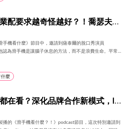
艾琳都不會因為流行就盲目跟隨，而是會審慎考慮是否符合品
。創作中當然可以融入時下的流行元素，但仍然要堅持底蘊的
業配要求越奇怪越好？！喬瑟夫談
業配也是創作者的作品之一，所以陳艾琳會在這個層面上保持
員規劃腳本的觀點
，若產品不符合她日常使用習慣，即便報酬再多也會謝絕。陳
理念為「對美感的堅持，不單只在花藝創作，連生活中的點點
滑手機看什麼》節目中，邀請到薩泰爾的脫口秀演員
現出最佳面貌。」因此在追求美感的路上，她也會面臨選擇與
eph，他認為滑手機是讓腦子休息的方法，而不是浪費生命。平常紓
持自由度，但不忽略舒適感。」陳艾琳說。 面對生活中的取
看一些在網路上吵架的影片，並且很享受這個紓壓的過程。雖
她也經常與丈夫經常討論生活中的轉折點，例如是否要去拍某
架的態度和話語相當激烈，但對喬瑟夫來說，作為一個喜劇演
否追求短期甜頭，或是堅守主航道、追求長遠價值。對於選擇
已經不再為什麼事情驚訝。「我前幾天在路上看到一個全裸的
看什麼
是用「以終為始」的理念，思考現在的選擇是否能成就未來的
沒有感覺，彷彿我看到的就是一個路邊的紅綠燈。」對喬瑟夫
選擇業配、產出內容的重要標準。 谷底回升，發現拉著自己
裸男有趣的事情反而是：「反而是這個裸男被我的淡定嚇到，
才是最重要的 網紅的一直以來都有面對霸凌和抗壓力，經歷
都在看？深化品牌合作新模式，Iv
到處找地方躲。」 廠商的要求越奇怪，業配的腳本越好發揮
擁有網紅身分的陳艾琳當然沒少經歷過，她肩膀上的紋身就是
量十分豐富的喜劇演員，Chillseph 坦言他會尋找痛苦作為
ao的測錯機人生
不被霸凌者定義自己的重要性。如今的陳艾琳早已不會受到負
。他解釋痛苦對他而言是一種維持的元素。原本他以為這樣的
。 對於這些負面批評，她認為重要的是「判斷這些聲音是否
製播的《滑手機看什麼？！》podcast節目，這次特別邀請到
一個相當放鬆的狀態，最近才意識到自己的壓力可能很大。
否從中學習或改進。」對於如何擁有面對這些的心靈素質，陳