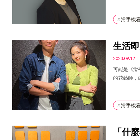
賴婷婷 T
享 #高效
學習曲線，以
# 滑手機
生活即
2023.09.12
可能是《滑
的花藝師，
《滑手機看
牌，將自己
同期待陳艾
# 滑手機
到自己舒適
作品評價良
「什麼
校，名為「
hahow