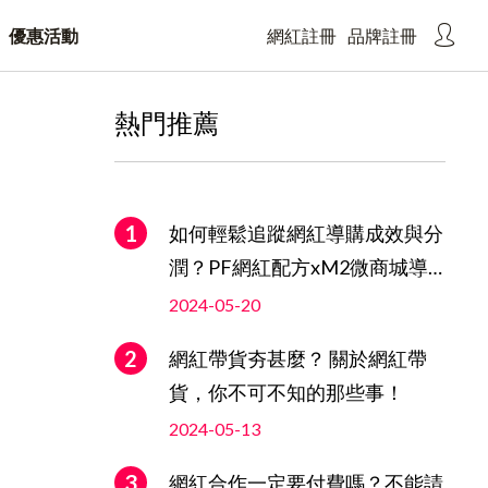
優惠活動
網紅註冊
品牌註冊
熱門推薦
如何輕鬆追蹤網紅導購成效與分
潤？PF網紅配方xM2微商城導
購功能介紹
2024-05-20
網紅帶貨夯甚麼？ 關於網紅帶
貨，你不可不知的那些事！
2024-05-13
網紅合作一定要付費嗎？不能請