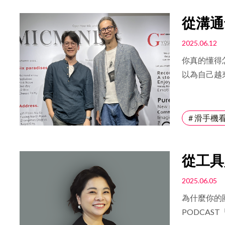
路。
從溝通
習與創
2025.06.12
你真的懂得
以為自己越
為什麼變成
此拉開距離
教練 Jac
# 滑手機
時，如何釐
從工具
自我覺
2025.06.05
為什麼你的
PODCA