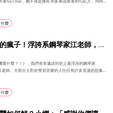
者Ivy Chao，她不僅是擁有30多萬追蹤者的IG紅人，同時經
最近正在跑新節目『Featchill』」喬瑟夫分析道。 比起做節
實我們常常忽視最支持我們的人，如伴侶、家人，但實際上他
utube頻道、podcast節目，還有時尚品牌 I select。近期，
認為業配相對容易創作，因為它有一個明確的主題和限制，而
裡等待我們。 陳艾琳坦率地分享自己在早年時是個情緒化、
間錄音室，本節目正是在這裡進行錄製。
程通常是以畫面或臺詞開始，並根據客戶的預算進行調整。他
，也曾經以不適當的方式批評同事。但成長是永不停止的課
看什麼
配中客戶要求更改的情況，Chillseph表示有時會有這種情
一直不斷的透過觀照與自省來認識自己。「情緒是難以避免
限度，大家互相協助。接著，他們談到了Chillseph最想挑戰
正確的方式來排解它們。」陳艾琳指出在解決問題或應對危機
表示希望能夠參與一個比較大製作的廣告，例如拍攝古裝類型
不是最重要的因素，甚至是最不必要的。她也進一步以公司面
的瘋子！浮誇系鋼琴家江老師，就
後，他們輕鬆地討論了手遊品牌主和古裝角色的選擇。 第二
，強調了在關鍵時刻要專注於解決問題，而不是被情緒左右。
河豚》即將開賣 有別於上一場以生日派對形式舉辦的《乾
古典樂的傳統框架！
中，我們看到陳艾琳的多重身分與成長軌跡，陳艾琳的故事和
hillseph透露專場的名稱是「河豚」，並表示今年將回歸到更
力量，對於斜槓趨勢想要進行自我管理、經營個人品牌的人，
機看什麼？！》，我們有幸邀請到史上最浮誇的鋼琴家
表演，他將以一個人的形式進行60分鐘的脫口秀，沒有任何
非常高的分享。
er—江老師。大部分人對於學習音樂的人往往有許多浪漫的想像，
元素。 Chillseph提到去年的專場《乾GOD》其實還有很多
常優雅有氣質，但江老師卻以她坦率、不做作又幽默的特質，
包含場地、形式、添加了音樂和酒精等元素，整體效果不如預
氣。
有些可惜。包含周邊商品。去年專場的週邊是一件Chill革命的
看什麼
販售效果也不如預期。「很好奇大家喜不喜歡週邊商品啊。」
提出疑問，但總之，今年的專場將更注重表演本身，抽掉了所
分。 提到專場名稱《河豚》的由來，是因為河豚是一種難以