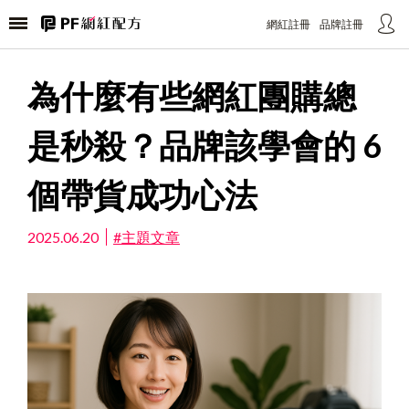
選擇公司產業別
標題文字
網紅註冊
品牌註冊
您好！
内容内容内容内容内容内容内内容内容内容内容内容内
請選擇您的公司產業別
為什麼有些網紅團購總
容内内容内容内容内容内容内容内内容内容内容内容内
以利我們提供給您更好的服務與協助
容内容内
是秒殺？品牌該學會的 6
請選擇
取消
確定
個帶貨成功心法
送出
2025.06.20
#主題文章