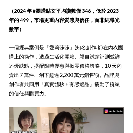
（2024 年 #團購貼文平均讚數僅 346，低於 2023
年的 499，市場更重內容質感與信任，而非純曝光
數字）
一個經典案例是「愛莉莎莎」(知名創作者)在內衣團
購上的操作，透過生活化開箱、親自試穿評測並詳
述優缺點，搭配限時優惠與揪團價格策略，10 天內
賣出 7 萬件、創下超過 2,200 萬元銷售額。品牌與
創作者共同用「真實體驗 + 有感選品」撬動了粉絲
的信任與購買力。