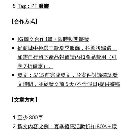
Tag：
PF
服飾
【合作方式】
IG 圖文合作1篇 + 限時動態轉發
從商城中挑選三款夏季服飾，拍照後歸還，
如需自行留下產品報價請內扣產品費用（可
享 7 折優惠）。
發文：5/15 前完成發文，於案件討論確認發
文時間，並於發文前 5 天 (不含假日)提供審稿
【文章方向】
至少 300 字
撰文內容比例：夏季優惠活動折扣 80% + 環