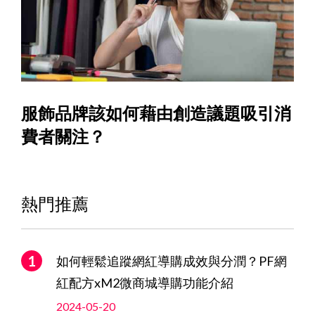
服飾品牌該如何藉由創造議題吸引消
費者關注？
熱門推薦
如何輕鬆追蹤網紅導購成效與分潤？PF網
紅配方xM2微商城導購功能介紹
2024-05-20