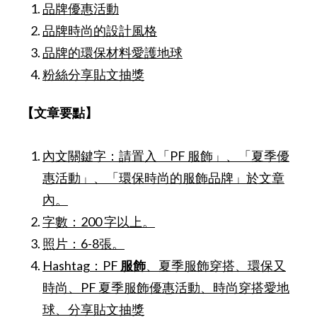
品牌優惠活動
品牌時尚的設計風格
品牌的環保材料愛護地球
粉絲分享貼文抽獎
【文章要點】
內文關鍵字：請置入「
PF 服飾
」、「
夏季優
惠活動
」、「
環保時尚的服飾品牌
」於文章
內。
字數：
200 字以上
。
照片：
6-8張
。
Hashtag：
PF
服飾
、
夏季服飾穿搭
、
環保又
時尚、PF 夏季服飾優惠活動、時尚穿搭愛地
球、分享貼文抽獎