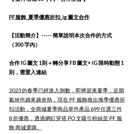
PF服飾_夏季優惠折扣_ig 圖文合作
【活動簡介】
-----
簡單說明本次合作的方式
（
300 字內
）
合作 IG 圖文 1則＋轉分享 FB 圖文+ IG 限時動態 1
則，需置入連結
2023 的春季已經進入倒數，即將迎來夏季，近期
氣候也越來越炎熱，現在 PF 服飾推出換季優惠折
扣活動，全商城夏季商品單件產品 699 任選三件
8 折優惠，透過網紅穿搭 PO 文吸引粉絲至 PF 服
飾 商城選購。